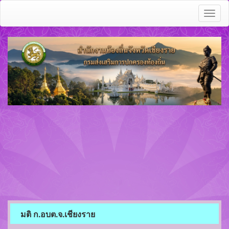
Toggl
naviga
มติ ก.อบต.จ.เชียงราย